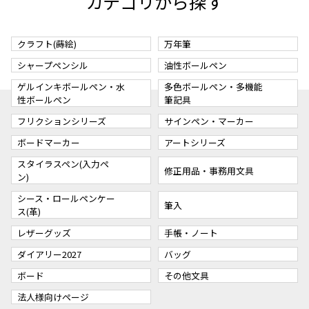
カテゴリから探す
クラフト(蒔絵)
万年筆
シャープペンシル
油性ボールペン
ゲルインキボールペン・水
多色ボールペン・多機能
性ボールペン
筆記具
フリクションシリーズ
サインペン・マーカー
ボードマーカー
アートシリーズ
スタイラスペン(入力ペ
修正用品・事務用文具
ン)
シース・ロールペンケー
筆入
ス(革)
レザーグッズ
手帳・ノート
ダイアリー2027
バッグ
ボード
その他文具
法人様向けページ