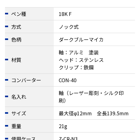
ペン種
18K F
方式
ノック式
色柄
ダークブルーマイカ
軸：アルミ 塗装
材質
ヘッド：ステンレス
クリップ：鉄鋼
コンバーター
CON-40
軸（レーザー彫刻・シルク印
名入れ
刷）
サイズ
最大径φ12mm 全長139.5mm
重量
21g
使用ケース
Z-CR-N3