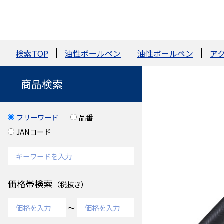
検索TOP
油性ボールペン
油性ボールペン
ア
商品検索
フリーワード
品番
JANコード
価格帯検索
（税抜き）
～