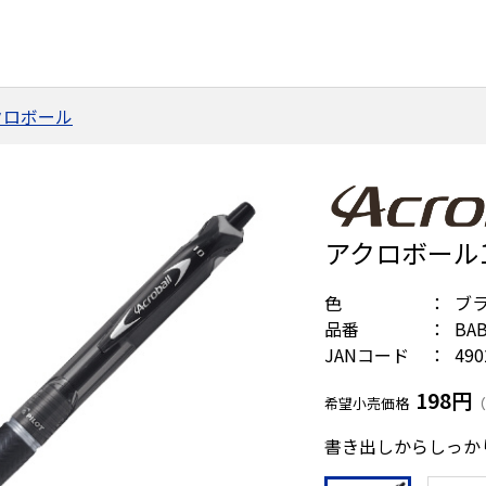
クロボール
アクロボール15
色
ブ
品番
BAB
JANコード
490
198円
希望小売価格
（
書き出しからしっか