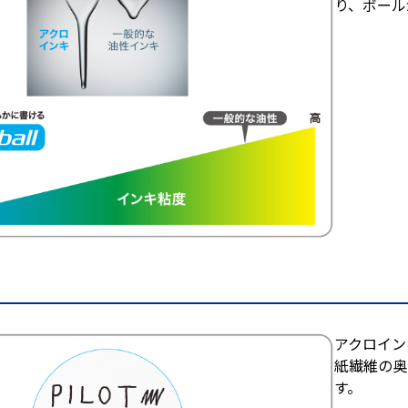
り、ボール
アクロイン
紙繊維の奥
す。