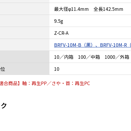
最大径φ11.4mm 全長142.5mm
9.5g
Z-CR-A
BRFV-10M-B（黒）、BRFV-10M-
10／内箱 100／中箱 1000／外箱
単位
10
適合商品】軸：再生PP／さや・首：再生PC
ーク