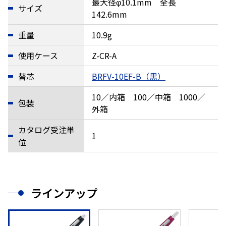
最大径φ10.1mm 全長
サイズ
142.6mm
重量
10.9g
使用ケース
Z-CR-A
替芯
BRFV-10EF-B（黒）
10／内箱 100／中箱 1000／
包装
外箱
カタログ受注単
1
位
ラインアップ