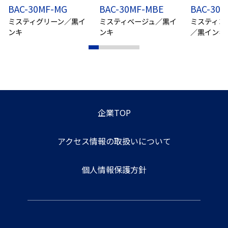
BAC-30MF-MG
BAC-30MF-MBE
BAC-30
ミスティグリーン／黒イ
ミスティベージュ／黒イ
ミスティコ
ンキ
ンキ
／黒インキ
企業TOP
アクセス情報の取扱いについて
個人情報保護方針