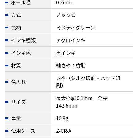
ボール径
0.3mm
方式
ノック式
色柄
ミスティグリーン
インキ種類
アクロインキ
インキ色
黒インキ
材質
軸さや：樹脂
さや（シルク印刷・パッド印
名入れ
刷）
最大径φ10.1mm 全長
サイズ
142.6mm
重量
10.9g
使用ケース
Z-CR-A