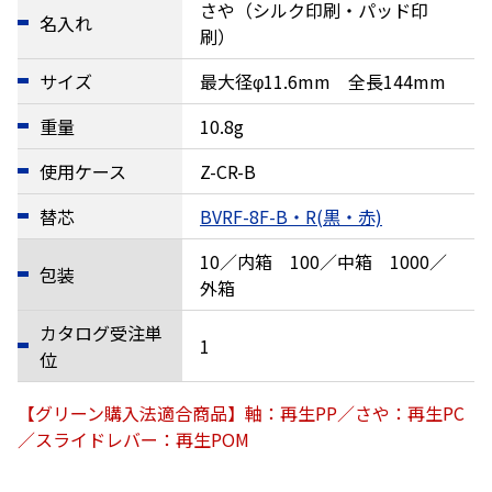
さや（シルク印刷・パッド印
名入れ
刷）
サイズ
最大径φ11.6mm 全長144mm
重量
10.8g
使用ケース
Z-CR-B
替芯
BVRF-8F-B・R(黒・赤)
10／内箱 100／中箱 1000／
包装
外箱
カタログ受注単
1
位
【グリーン購入法適合商品】軸：再生PP／さや：再生PC
／スライドレバー：再生POM