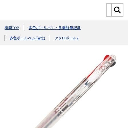
検索TOP
多色ボールペン・多機能筆記具
多色ボールペン(油性)
アクロボール2