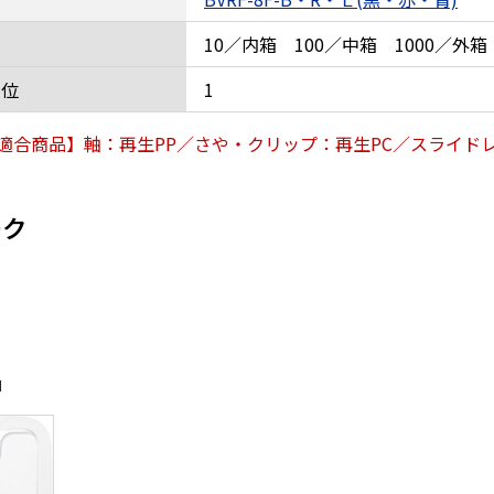
10／内箱 100／中箱 1000／外箱
単位
1
適合商品】軸：再生PP／さや・クリップ：再生PC／スライドレ
ーク
品