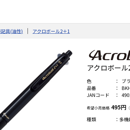
記具(油性)
アクロボール2＋1
アクロボール2+
色
ブ
品番
BKH
JANコード
490
495円
希望小売価格
（
種類 ：多機能