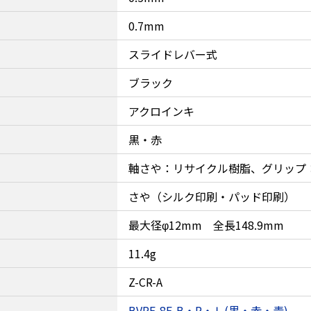
0.7mm
スライドレバー式
ブラック
アクロインキ
黒・赤
軸さや：リサイクル樹脂、グリップ
さや（シルク印刷・パッド印刷）
最大径φ12mm 全長148.9mm
11.4g
Z-CR-A
BVRF-8F-B・R・Ｌ(黒・赤・青)