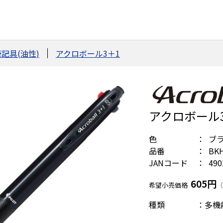
記具(油性)
アクロボール3＋1
アクロボール3+
色
ブ
品番
BKH
JANコード
490
605円
希望小売価格
（
種類 ：多機能