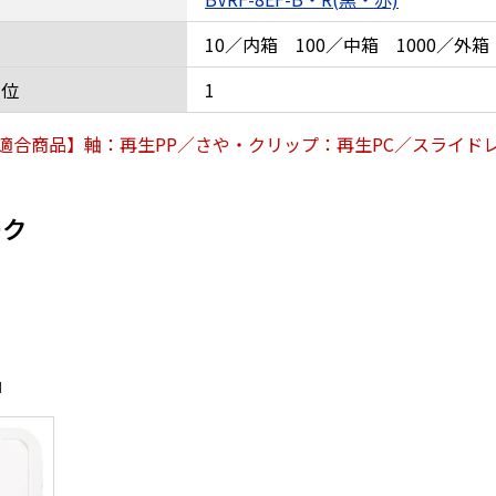
10／内箱 100／中箱 1000／外箱
単位
1
適合商品】軸：再生PP／さや・クリップ：再生PC／スライドレ
ーク
品