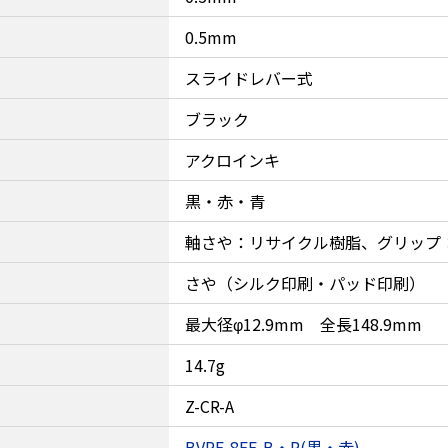
0.5mm
スライドレバー式
ブラック
アクロインキ
黒・赤・青
軸さや：リサイクル樹脂、グリップ
さや（シルク印刷・パッド印刷）
最大径φ12.9mm 全長148.9mm
14.7g
Z-CR-A
BVRF-8EF-B・R(黒・赤)