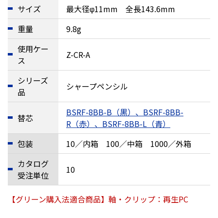
サイズ
最大径φ11mm 全長143.6mm
重量
9.8g
使用ケー
Z-CR-A
ス
シリーズ
シャープペンシル
品
BSRF-8BB-B（黒）、BSRF-8BB-
替芯
R（赤）、BSRF-8BB-L（青）
包装
10／内箱 100／中箱 1000／外箱
カタログ
10
受注単位
【グリーン購入法適合商品】軸・クリップ：再生PC