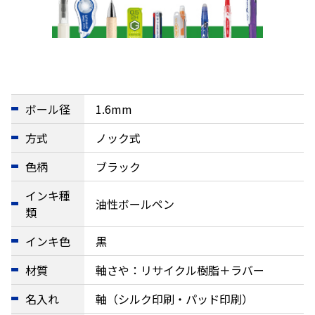
ボール径
1.6mm
方式
ノック式
色柄
ブラック
インキ種
油性ボールペン
類
インキ色
黒
材質
軸さや：リサイクル樹脂＋ラバー
名入れ
軸（シルク印刷・パッド印刷）