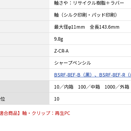
軸さや：リサイクル樹脂＋ラバー
軸（シルク印刷・パッド印刷）
最大径φ11mm 全長143.6mm
9.8g
Z-CR-A
シャープペンシル
BSRF-8EF-B（黒）、BSRF-8EF-R
10／内箱 100／中箱 1000／外箱
単位
10
適合商品】軸・クリップ：再生PC