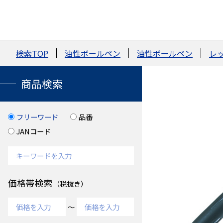
検索TOP
油性ボールペン
油性ボールペン
レ
商品検索
フリーワード
品番
JANコード
価格帯検索
（税抜き）
～