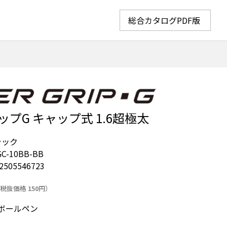
総合カタログPDF版
プG キャップ式 1.6超極太
ラック
C-10BB-BB
2505546723
税抜価格 150円）
ールペン