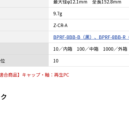
最大径φ12.1mm 全長152.8mm
9.7g
Z-CR-A
BPRF-8BB-B（黒）、BPRF-8BB-
10／内箱 100／中箱 1000／外箱
単位
10
適合商品】キャップ・軸：再生PC
ーク