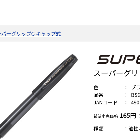
ーパーグリップG キャップ式
スーパーグリッ
色
ブ
品番
BSG
JANコード
490
165円
希望小売価格
（
種類 ：油性ボ