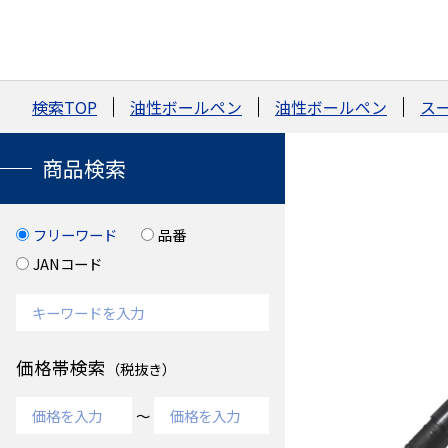
検索TOP
油性ボールペン
油性ボールペン
ス
商品検索
フリーワード
品番
JANコード
価格帯検索
（税抜き）
～