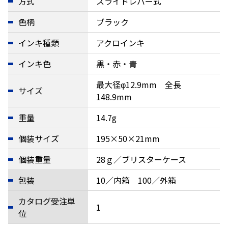
方式
スライドレバー式
色柄
ブラック
インキ種類
アクロインキ
インキ色
黒・赤・青
最大径φ12.9mm 全長
サイズ
148.9mm
重量
14.7g
個装サイズ
195×50×21mm
個装重量
28ｇ／ブリスターケース
包装
10／内箱 100／外箱
カタログ受注単
1
位