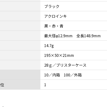
ブラック
アクロインキ
黒・赤・青
最大径φ12.9mm 全長148.9mm
14.7g
195×50×21mm
28ｇ／ブリスターケース
10／内箱 100／外箱
単位
1