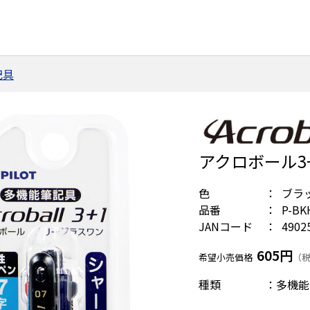
記具
アクロボール3+
色
ブラ
品番
P-BK
JANコード
4902
605円
希望小売価格
（税
種類 ：多機能