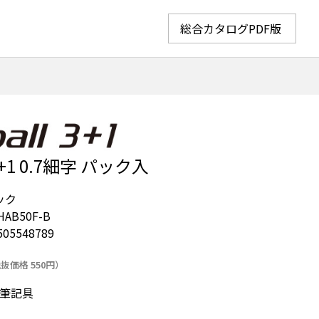
総合カタログPDF版
1 0.7細字 パック入
ック
HAB50F-B
505548789
抜価格 550円）
筆記具