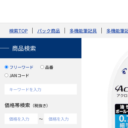
検索TOP
パック商品
多機能筆記具
多機能筆
商品検索
フリーワード
品番
JANコード
価格帯検索
（税抜き）
～