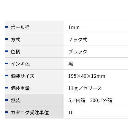
ボール径
1mm
方式
ノック式
色柄
ブラック
インキ色
黒
個装サイズ
195×40×12mm
個装重量
11ｇ／セリース
包装
5／内箱 200／外箱
カタログ受注単位
10