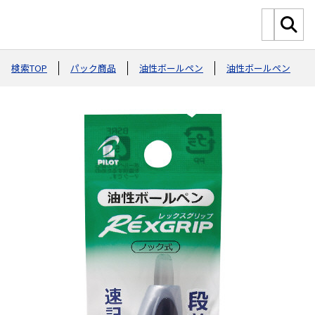
検索TOP
パック商品
油性ボールペン
油性ボールペン