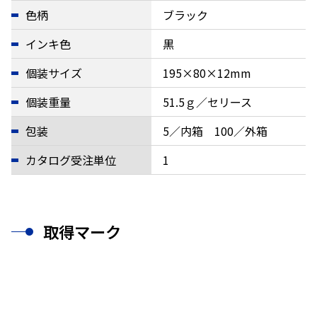
色柄
ブラック
インキ色
黒
個装サイズ
195×80×12mm
個装重量
51.5ｇ／セリース
包装
5／内箱 100／外箱
カタログ受注単位
1
取得マーク