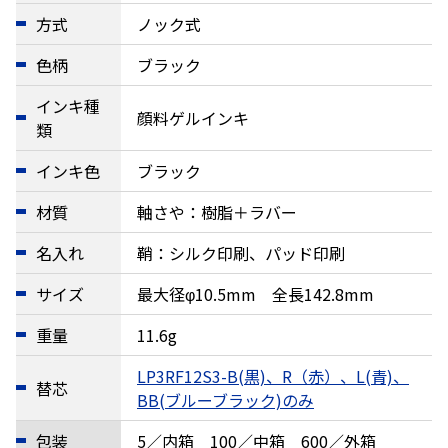
方式
ノック式
色柄
ブラック
インキ種
顔料ゲルインキ
類
インキ色
ブラック
材質
軸さや：樹脂＋ラバー
名入れ
鞘：シルク印刷、パッド印刷
サイズ
最大径φ10.5mm 全長142.8mm
重量
11.6g
LP3RF12S3-B(黒)、R（赤）、L(青)、
替芯
BB(ブルーブラック)のみ
包装
5／内箱 100／中箱 600／外箱