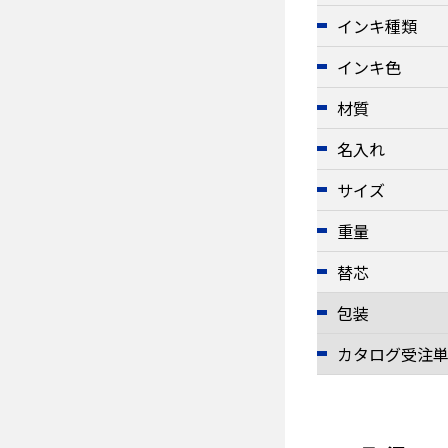
インキ種類
インキ色
材質
名入れ
サイズ
重量
替芯
包装
カタログ受注