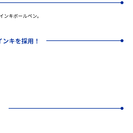
インキボールペン。
インキを採用！
！