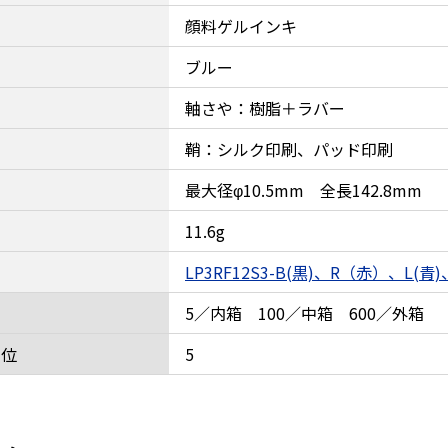
顔料ゲルインキ
ブルー
軸さや：樹脂＋ラバー
鞘：シルク印刷、パッド印刷
最大径φ10.5mm 全長142.8mm
11.6g
LP3RF12S3-B(黒)、R（赤）、L(
5／内箱 100／中箱 600／外箱
単位
5