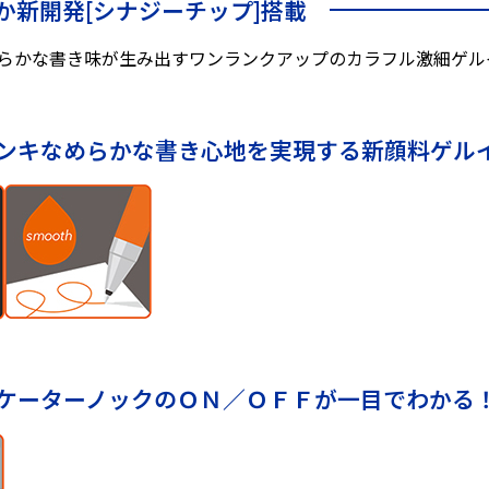
か新開発[シナジーチップ]搭載
らかな書き味が生み出すワンランクアップのカラフル激細ゲル
ンキなめらかな書き心地を実現する新顔料ゲル
ケーターノックのＯＮ／ＯＦＦが一目でわかる