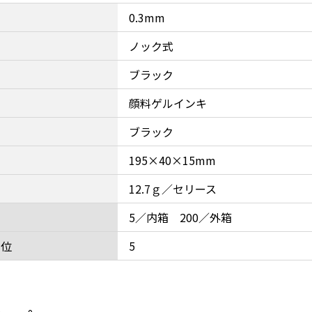
0.3mm
ノック式
ブラック
顔料ゲルインキ
ブラック
195×40×15mm
12.7ｇ／セリース
5／内箱 200／外箱
単位
5