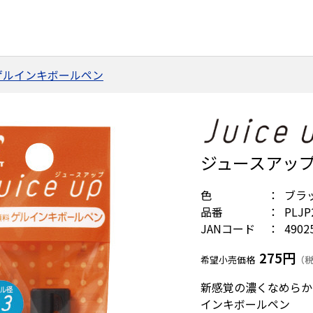
ゲルインキボールペン
ジュースアップ
色
ブラ
品番
PLJP
JANコード
4902
275円
希望小売価格
（税
新感覚の濃くなめらか
インキボールペン