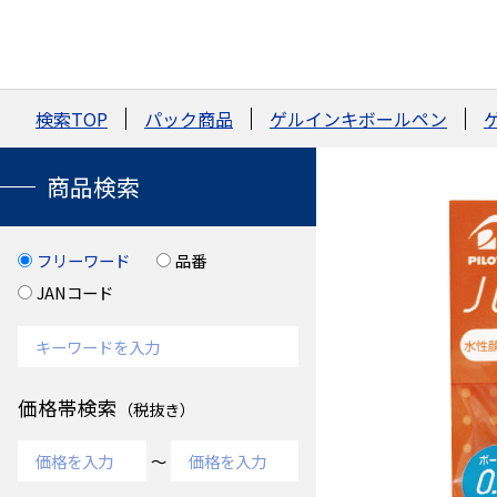
検索TOP
パック商品
ゲルインキボールペン
商品検索
フリーワード
品番
JANコード
価格帯検索
（税抜き）
～