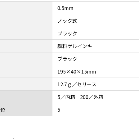
0.5mm
ノック式
ブラック
顔料ゲルインキ
ブラック
195×40×15mm
12.7ｇ／セリース
5／内箱 200／外箱
単位
5