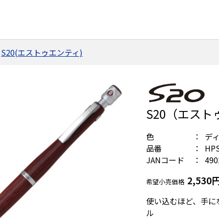
S20(エストゥエンティ)
S20（エスト
色
デ
品番
HPS
JANコード
490
2,530
希望小売価格
使い込むほど、手に
ル