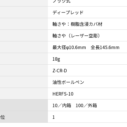
ノック式
ディープレッド
軸さや：樹脂含浸カバ材
軸さや（レーザー空彫）
最大径φ10.6mm 全長145.6mm
18g
Z-CR-D
油性ボールペン
HERFS-10
10／内箱 100／外箱
単位
1