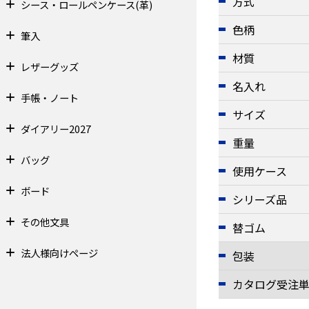
方式
シース・ロールペンケース(革)
色柄
筆入
材質
レザーグッズ
名入れ
手帳・ノート
サイズ
ダイアリー2027
重量
バッグ
使用ケース
ボード
シリーズ品
その他文具
替ゴム
法人様向けページ
包装
カタログ受注