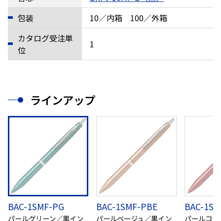
包装
10／内箱 100／外箱
カタログ受注単
1
位
ラインアップ
BAC-1SMF-PG
BAC-1SMF-PBE
BAC-1SM
パールグリーン／黒イン
パールベージュ／黒イン
パールコー