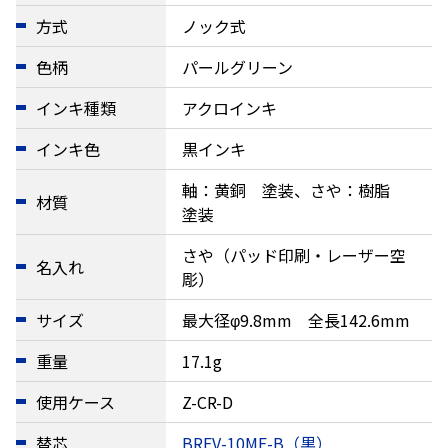
方式
ノック式
色柄
パールグリーン
インキ種類
アクロインキ
インキ色
黒インキ
軸：黄銅 塗装、さや：樹脂
材質
塗装
さや（パッド印刷・レーザー空
名入れ
彫）
サイズ
最大径φ9.8mm 全長142.6mm
重量
17.1g
使用ケース
Z-CR-D
替芯
BRFV-10MF-B（黒）