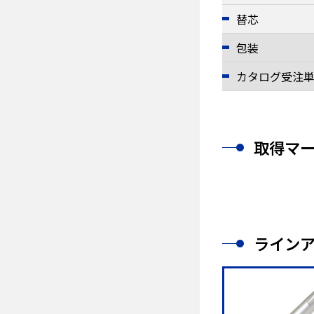
替芯
包装
カタログ受注
取得マ
ライン