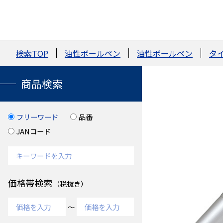
検索TOP
油性ボールペン
油性ボールペン
タ
商品検索
フリーワード
品番
JANコード
価格帯検索
（税抜き）
～