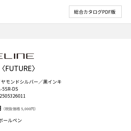
総合カタログPDF版
FUTURE〉
イヤモンドシルバー／黒インキ
-5SR-DS
2505326011
円
（税抜価格 5,000円）
ールペン