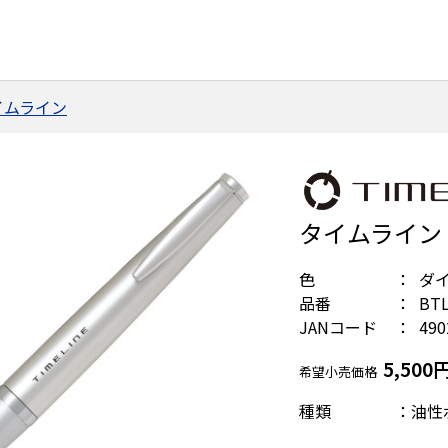
イムライン
タイムライン〈
色
ダ
品番
BTL
JANコード
490
5,500
希望小売価格
種類 ：油性ボ