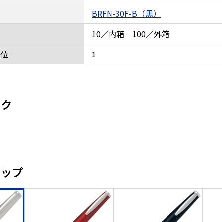
BRFN-30F-B（黒）
10／内箱 100／外箱
単位
1
ーク
アップ