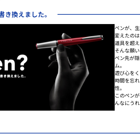
書き換えました。
ペンが、生
変えたのは、
道具を超え
そんな願い
ペン先が隠
ム。
遊び心をく
時間を忘れ
性。
このペンが
んなにうれ