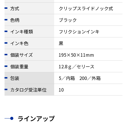
方式
クリップスライドノック式
色柄
ブラック
インキ種類
フリクションインキ
インキ色
黒
個装サイズ
195×50×11mm
個装重量
12.8ｇ／セリース
包装
5／内箱 200／外箱
カタログ受注単位
10
ラインアップ