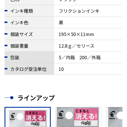
インキ種類
フリクションインキ
インキ色
黒
個装サイズ
195×50×11mm
個装重量
12.8ｇ／セリース
包装
5／内箱 200／外箱
カタログ受注単位
10
ラインアップ