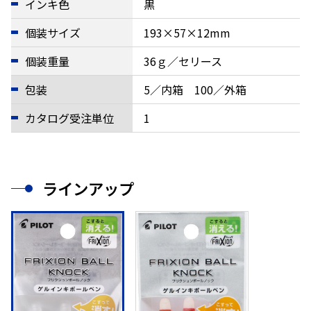
インキ色
黒
個装サイズ
193×57×12mm
個装重量
36ｇ／セリース
包装
5／内箱 100／外箱
カタログ受注単位
1
ラインアップ