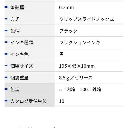
筆記幅
0.2mm
方式
クリップスライドノック式
色柄
ブラック
インキ種類
フリクションインキ
インキ色
黒
個装サイズ
195×45×10mm
個装重量
8.5ｇ／セリース
包装
5／内箱 200／外箱
カタログ受注単位
10