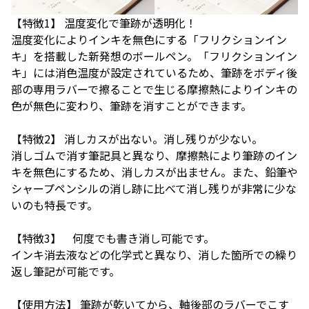
【特徴1】 温度変化で筆跡が透明化！
温度変化によりインキを無色にする「フリクションイン
キ」を搭載した新発想のボールペン。「フリクションイン
キ」には消色温度が設定されているため、筆跡をボディ後
部の専用ラバーで擦ることで生じる摩擦熱によりインキの
色が無色に変わり、筆跡を消すことができます。
【特徴2】 消しカスが出ない。消し残りが少ない。
消しゴムで消す筆記具と異なり、摩擦熱により筆跡のイン
キを無色にするため、消しカスが出ません。また、鉛筆や
シャープペンシルの消し跡に比べて消し残りが非常に少な
いのも特長です。
【特徴3】 何度でも書き消し可能です。
インキ消去液などの化学式と異なり、消した箇所での繰り
返し筆記が可能です。
【使用方法】 筆跡が乾いてから、軸後部のラバーでこす