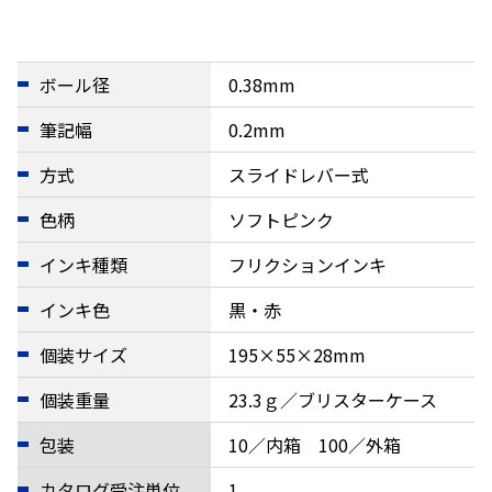
ボール径
0.38mm
筆記幅
0.2mm
方式
スライドレバー式
色柄
ソフトピンク
インキ種類
フリクションインキ
インキ色
黒・赤
個装サイズ
195×55×28mm
個装重量
23.3ｇ／ブリスターケース
包装
10／内箱 100／外箱
カタログ受注単位
1