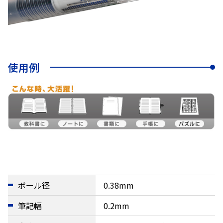
使用例
ボール径
0.38mm
筆記幅
0.2mm