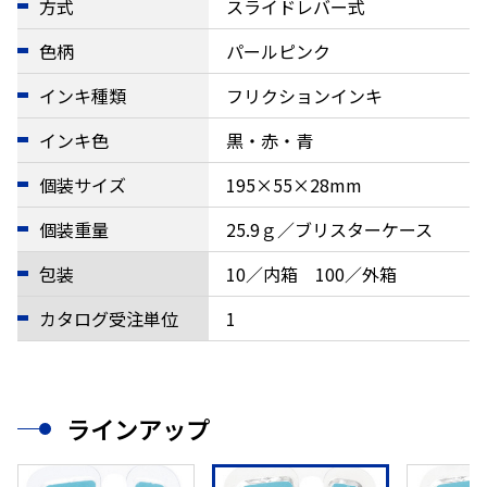
方式
スライドレバー式
色柄
パールピンク
インキ種類
フリクションインキ
インキ色
黒・赤・青
個装サイズ
195×55×28mm
個装重量
25.9ｇ／ブリスターケース
包装
10／内箱 100／外箱
カタログ受注単位
1
ラインアップ