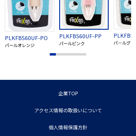
PLKFBS
PLKFBS60UF-PP
PLKFBS60UF-PO
パ－ルグリ
パールピンク
パールオレンジ
企業TOP
アクセス情報の取扱いについて
個人情報保護方針