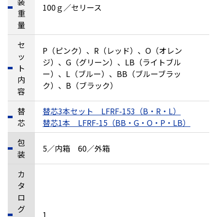
装
100ｇ／セリース
重
量
セ
P（ピンク）、R（レッド）、O（オレン
ッ
ジ）、G（グリーン）、LB（ライトブル
ト
ー）、L（ブルー）、BB（ブルーブラッ
内
ク）、B（ブラック）
容
替
替芯3本セット LFRF-153（B・R・L）
芯
替芯1本 LFRF-15（BB・G・O・P・LB）
包
5／内箱 60／外箱
装
カ
タ
ロ
グ
1