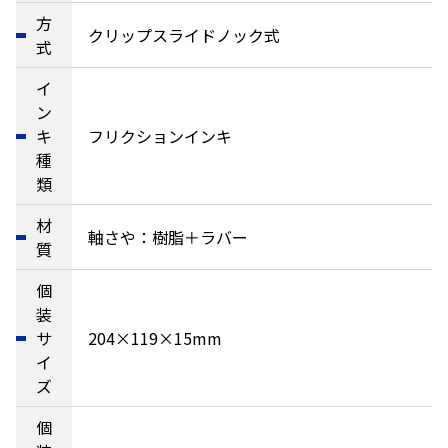
方
クリップスライドノック式
式
イ
ン
キ
フリクションインキ
種
類
材
軸さや：樹脂＋ラバー
質
個
装
サ
204×119×15mm
イ
ズ
個