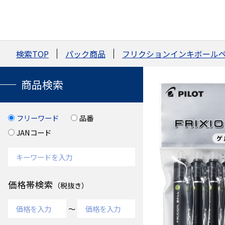
検索TOP
パック商品
フリクションインキボール
商品検索
フリーワード
品番
JANコード
価格帯検索
（税抜き）
～