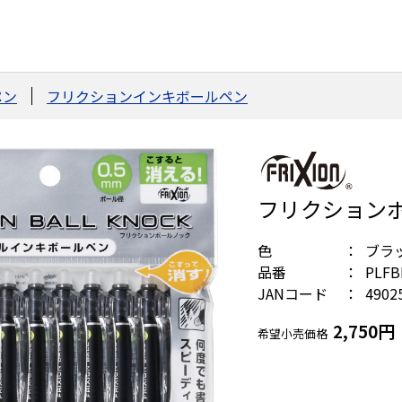
ペン
フリクションインキボールペン
フリクションボ
色
ブラ
品番
PLFB
JANコード
4902
2,750円
希望小売価格