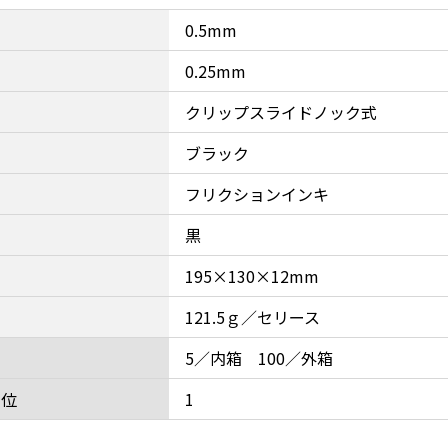
0.5mm
0.25mm
クリップスライドノック式
ブラック
フリクションインキ
黒
195×130×12mm
121.5ｇ／セリース
5／内箱 100／外箱
単位
1