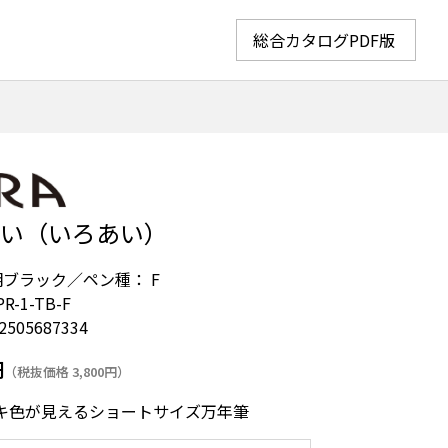
総合カタログPDF版
逢い（いろあい）
明ブラック／ペン種： F
PR-1-TB-F
2505687334
円
（税抜価格 3,800円）
キ色が見えるショートサイズ万年筆