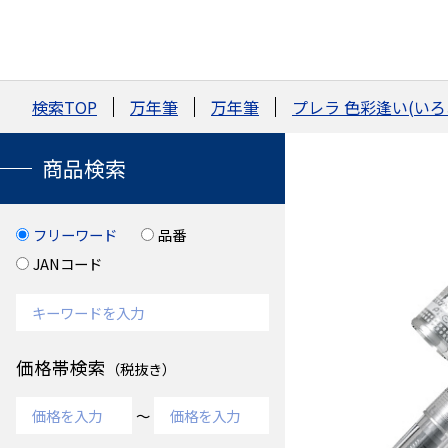
検索TOP
万年筆
万年筆
プレラ 色彩逢い(いろ
商品検索
フリーワード
品番
JANコード
価格帯検索
（税抜き）
～