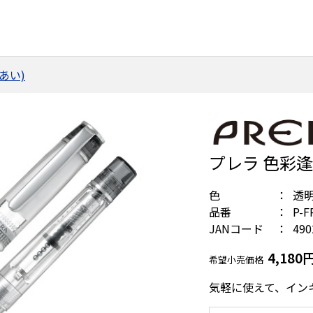
あい)
プレラ 色彩
色
透
品番
P-F
JANコード
490
4,180
希望小売価格
気軽に使えて、イン