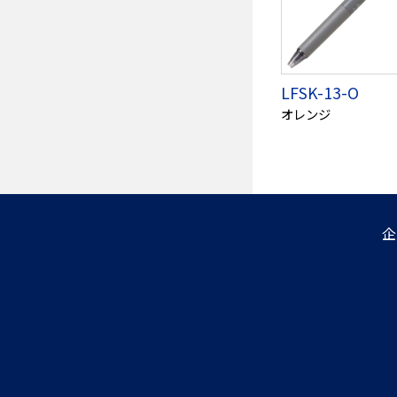
LFSK-13-O
オレンジ
企