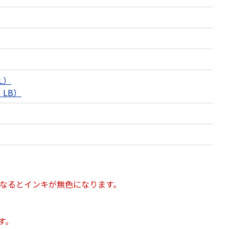
L）
・LB）
になるとインキが無色になります。
す。