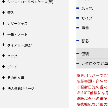
シース・ロールペンケース(革)
名入れ
筆入
サイズ
レザーグッズ
重量
手帳・ノート
替芯
ダイアリー2027
包装
バッグ
カタログ受注
ボード
※専用ラバーでこ
その他文具
※証書類・宛名な
※直射日光の当た
法人様向けページ
※-10℃前後に
※紙以外への筆記
※感熱紙など紙の