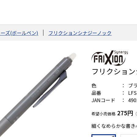
ーズ(ボールペン)
フリクションシナジーノック
フリクション
色
ブ
品番
LFS
JANコード
490
275円
希望小売価格
（
細くなめらかな書き