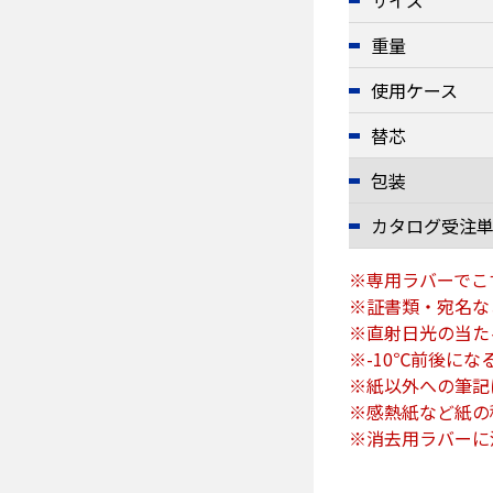
サイズ
重量
使用ケース
替芯
包装
カタログ受注
※専用ラバーでこ
※証書類・宛名な
※直射日光の当た
※-10℃前後に
※紙以外への筆記
※感熱紙など紙の
※消去用ラバーに