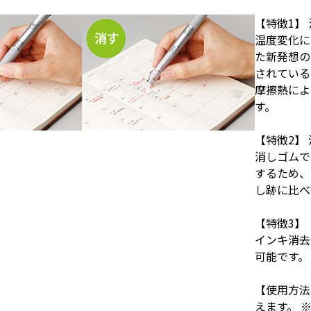
【特徴1】
温度変化に
た新発想の
されている
摩擦熱によ
す。
【特徴2】
消しゴムで
するため、
し跡に比べ
【特徴3】
インキ消去
可能です。
【使用方法
えます。 