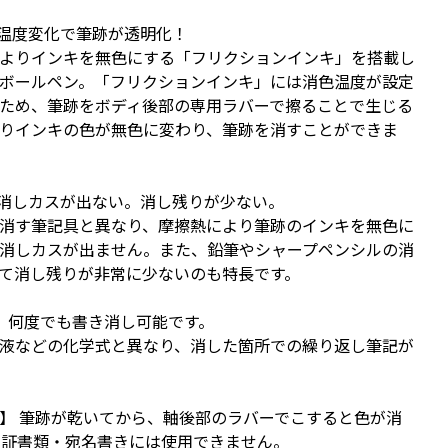
 温度変化で筆跡が透明化！
よりインキを無色にする「フリクションインキ」を搭載し
ボールペン。「フリクションインキ」には消色温度が設定
ため、筆跡をボディ後部の専用ラバーで擦ることで生じる
りインキの色が無色に変わり、筆跡を消すことができま
 消しカスが出ない。消し残りが少ない。
消す筆記具と異なり、摩擦熱により筆跡のインキを無色に
消しカスが出ません。また、鉛筆やシャープペンシルの消
て消し残りが非常に少ないのも特長です。
 何度でも書き消し可能です。
液などの化学式と異なり、消した箇所での繰り返し筆記が
】 筆跡が乾いてから、軸後部のラバーでこすると色が消
※証書類・宛名書きには使用できません。