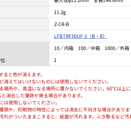
最大径φ12.2mm 全長144.9mm
11.2g
Z-CR-B
LFBTRF30UF-3（B・R）
10／内箱 100／中箱 1000／外箱
単位
1
すると色が消えます。
ど消えてはいけないものには使用しないでください。
る場所や、高温になる場所に置かないでください。60℃以上
なると消去した筆跡が戻る場合があります。
には使用しないでください。
種類や、印刷物の特性によっては消去に不向きな場合がありま
汚れがついたままこすると、紙面が汚れます。ふき取るなど汚